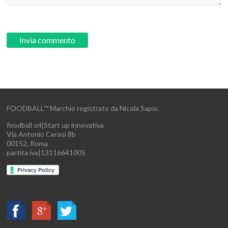
FOODBALL™ Marchio registrato da Nicola Sapio.
foodball srl|Start up innovativa
Via Antonio Cerasi 8b
00152, Roma
partita iva|13116641005